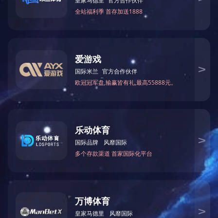
高产品周转效率并将产品直接卖给消
元，并很快成为亚马逊充电宝品类
到其他智能硬件和设备领域。”阳
费者青睐。同时，产品销售渠道也从
零售连锁，同时通过当地贸易商进
成功的业务模式带来了企业快速发展
安克创新更是完成了在智能充电、
洞察需求不断创新
截至2019年末，在美国亚马逊
产品；在日本乐天发布的2019年
牌无线耳机销量。
面对这些成绩，阳萌思考的是如
业。“小时候的随身听，后来的MP
越来越充分、消费者越来越理智的
分挖掘。
亚马逊上的评价和用户反馈是安
我们把每个产品的评价收集起来做数
年，安克创新创造了一款总销售量超
是，很多女性在出门时只带一个很
各种各样的形状都有。但我们通过口