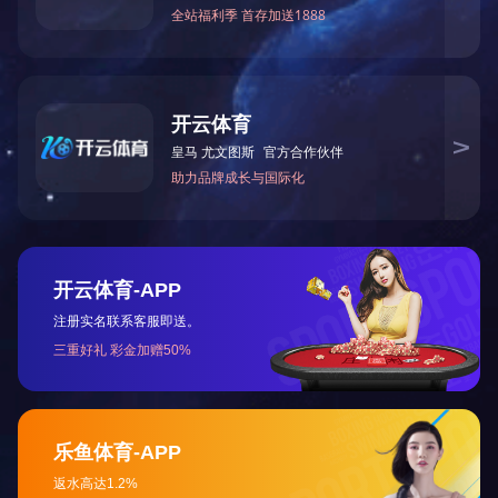
不断洞察用户需求改良产品之后
对欧美养宠物家庭的创新品类——
所谓焦点小组调研，是请专业的调研
时，几个宠物家庭在测评吸尘器的
到家里的宠物就好了。工程师根据
“传统意义上的品牌都是以年为
速。”在阳萌看来，速度和精准是产
品，我的回答永远是下一款。”阳萌
扩展品牌打造标杆
阳萌很早就意识到，一个产品打天
的多品牌战略开始明确，即围绕消
展。
消费电子市场由无数不同品类产
类。安克创新过去选择从移动电源
子市场比喻成大海，将公司战略确定
海”位置，有一定市场需求但又不
长期，有创新空间。
为了能够做大“浅海”市场，在
力。2019年，安克创新研发费用达到
项；今年前9个月，该公司在技术和产