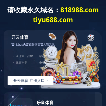
您好！欢迎访问1xbet·官方站官网-1xbet(中国) 官方网站！
网站首页
关于我们
产品中心
1xbet·官方站官网-1xbet(中国)
首页
»
信达龙帮助中心
»
新闻中心
关于信达龙
网站首页
安克创新科技股份
2020
作为一家生产消费电子产
12-07
关于我们
计，安克创新的消费电子
产品中心
那些被手机“淘汰
2020
目前是互联网时代，大量
12-07
新闻中心