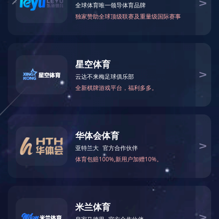
出现在我们的生活。毫无
人才招聘
电子产品的核心部
2020
我们现在用的所有电子产
12-07
在线留言
产品，都要用到CPU。
1xbet·官方站官
群联和金士顿宣布联
2017
12月6日，NAND F
网-1xbet(中国)
12-11
PCIe接口SSD推出全系
联系信达龙
终于来了!第一个
全国咨询热线：
2017
15365656613
[导读] 近日，5G(第
12-11
构)5G NSA(Non-Sta
联系人：
何先生
地址：
盐城市亭湖区通榆河东路78
号
网站首页
关于我们
产品中心
|
|
|